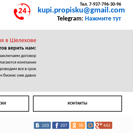
Тел. 7-937-796-30-96
kupi.propisku@gmail.com
Telegram:
Нажмите тут
ия в Шелехове
тов верить нам:
заключаем договор
олагаются компании
роводим все в срок
м бизнес уже давно
СКИ
КОНТАКТЫ
103
207
95
442