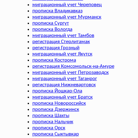
миграционный учет Череповец
прописка Владикавказ
миграционный учет Мурманск
прописка Сургут
прописка Вологда
миграционный учет Тамбов
регистрация Стерлитамак
регистрация Грозный
миграционный учет Якутск
прописка Кострома
регистрация Комсомольск-на-Амуре
миграционный учет Петрозаводск
миграционный учет Таганрог
регистрация Нижневартовск
прописка Йошкар-Ола
миграционный учет Братск
прописка Новороссийск
прописка Дзержинск
прописка Шахты
прописка Нальчик
прописка Орск
прописка Сыктывкар