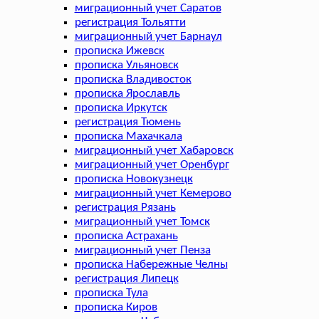
миграционный учет Саратов
регистрация Тольятти
миграционный учет Барнаул
прописка Ижевск
прописка Ульяновск
прописка Владивосток
прописка Ярославль
прописка Иркутск
регистрация Тюмень
прописка Махачкала
миграционный учет Хабаровск
миграционный учет Оренбург
прописка Новокузнецк
миграционный учет Кемерово
регистрация Рязань
миграционный учет Томск
прописка Астрахань
миграционный учет Пенза
прописка Набережные Челны
регистрация Липецк
прописка Тула
прописка Киров