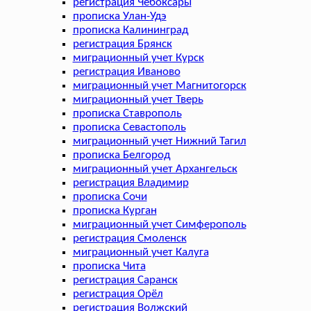
регистрация Чебоксары
прописка Улан-Удэ
прописка Калининград
регистрация Брянск
миграционный учет Курск
регистрация Иваново
миграционный учет Магнитогорск
миграционный учет Тверь
прописка Ставрополь
прописка Севастополь
миграционный учет Нижний Тагил
прописка Белгород
миграционный учет Архангельск
регистрация Владимир
прописка Сочи
прописка Курган
миграционный учет Симферополь
регистрация Смоленск
миграционный учет Калуга
прописка Чита
регистрация Саранск
регистрация Орёл
регистрация Волжский