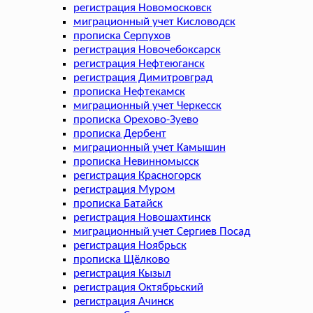
регистрация Новомосковск
миграционный учет Кисловодск
прописка Серпухов
регистрация Новочебоксарск
регистрация Нефтеюганск
регистрация Димитровград
прописка Нефтекамск
миграционный учет Черкесск
прописка Орехово-Зуево
прописка Дербент
миграционный учет Камышин
прописка Невинномысск
регистрация Красногорск
регистрация Муром
прописка Батайск
регистрация Новошахтинск
миграционный учет Сергиев Посад
регистрация Ноябрьск
прописка Щёлково
регистрация Кызыл
регистрация Октябрьский
регистрация Ачинск