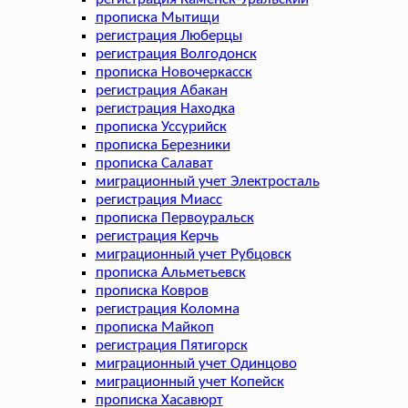
прописка Мытищи
регистрация Люберцы
регистрация Волгодонск
прописка Новочеркасск
регистрация Абакан
регистрация Находка
прописка Уссурийск
прописка Березники
прописка Салават
миграционный учет Электросталь
регистрация Миасс
прописка Первоуральск
регистрация Керчь
миграционный учет Рубцовск
прописка Альметьевск
прописка Ковров
регистрация Коломна
прописка Майкоп
регистрация Пятигорск
миграционный учет Одинцово
миграционный учет Копейск
прописка Хасавюрт