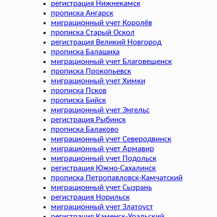
регистрация Нижнекамск
прописка Ангарск
миграционный учет Королёв
прописка Старый Оскол
регистрация Великий Новгород
прописка Балашиха
миграционный учет Благовещенск
прописка Прокопьевск
миграционный учет Химки
прописка Псков
прописка Бийск
миграционный учет Энгельс
регистрация Рыбинск
прописка Балаково
миграционный учет Северодвинск
миграционный учет Армавир
миграционный учет Подольск
регистрация Южно-Сахалинск
прописка Петропавловск-Камчатский
миграционный учет Сызрань
регистрация Норильск
миграционный учет Златоуст
регистрация Каменск-Уральский