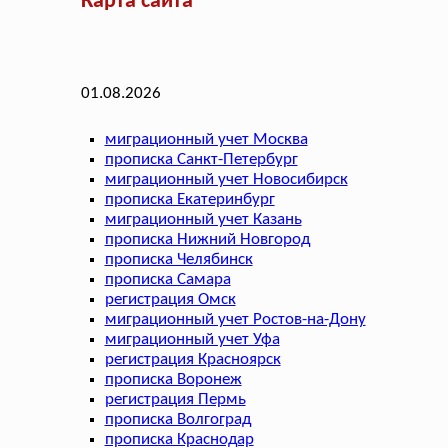
Карта сайта
01.08.2026
миграционный учет Москва
прописка Санкт-Петербург
миграционный учет Новосибирск
прописка Екатеринбург
миграционный учет Казань
прописка Нижний Новгород
прописка Челябинск
прописка Самара
регистрация Омск
миграционный учет Ростов-на-Дону
миграционный учет Уфа
регистрация Красноярск
прописка Воронеж
регистрация Пермь
прописка Волгоград
прописка Краснодар