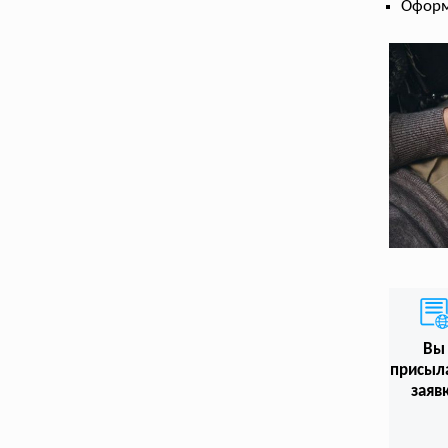
Оформ
Вы
присыл
заяв