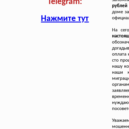
Telegram:
рублей 
доме за
Нажмите тут
официал
На сег
настоя
обозна
догады
оплата 
сто про
нашу ко
наши к
миграц
органа
заявля
времен
нуждаю
посовет
Уважае
мошенн