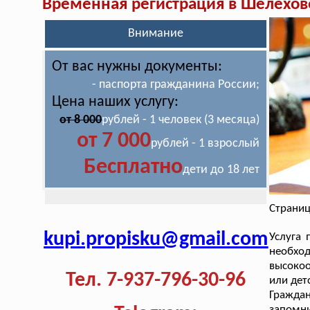
Временная регистрация в Шелехов
Внимание
От вас нужны документы:
- паспорта гражданина России;
Цена наших услугу:
от 8 000
рублей - 1 человек (3 месяца)
от 7 000
рублей - 1 взрослый
Бесплатно
дети до 18 лет
Страниц
kupi.propisku@gmail.com
Услуга
необх
высокоо
Тел. 7-937-796-30-96
или дет
Гражда
запомн