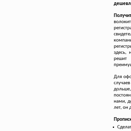
дешевле
Получи
волокит
регистр
свидет
компан
регистр
здесь,
решит 
преимущ
Для офо
случаев
дольше
постоян
нами, д
лет, он
Прописк
Сдела